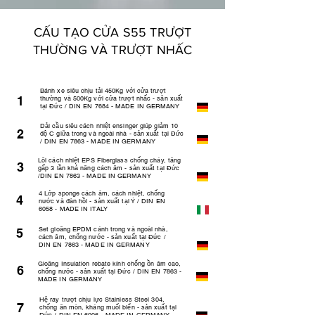
CẤU TẠO CỬA S55 TRƯỢT
THƯỜNG VÀ TRƯỢT NHẤC
Bánh xe siêu chịu tải 450Kg với cửa trượt
1
thường và 500Kg với cửa trượt nhấc - sản xuất
tại Đức / DIN EN 7684 - MADE IN GERMANY
Dải cầu siêu cách nhiệt ensinger giúp giảm 10
2
độ C giữa trong và ngoài nhà - sản xuất tại Đức
/ DIN EN 7863 - MADE IN GERMANY
Lõi cách nhiệt EPS Fiberglass chống cháy, tăng
3
gấp 3 lần khả năng cách âm - sản xuất tại Đức
/DIN EN 7863 - MADE IN GERMANY
4 Lớp sponge cách âm, cách nhiệt, chống
4
nước và đàn hồi - sản xuất tại Ý / DIN EN
6058 - MADE IN ITALY
Set gioăng EPDM cánh trong và ngoài nhà,
5
cách âm, chống nước - sản xuất tại Đức /
DIN EN 7863 - MADE IN GERMANY
Gioăng Insulation rebate kính chống ồn âm cao,
6
chống nước - sản xuất tại Đức / DIN EN 7863 -
MADE IN GERMANY
Hệ ray trượt chịu lực Stainless Steel 304,
7
chống ăn mòn, kháng muối biển - sản xuất tại