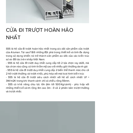
CỬA ĐI TRƯỢT HOÀN HẢO
NHẤT
S55 là hệ cửa đi trượt hoàn hảo nhất trong các dải sản phẩm cửa trượt
của Aluman. Tại sao? Bởi những đột phá trong thiết kế và tính đa dụng
trong sử dụng khiến nó trở thành sản phẩm ao ước của các kiến trúc
sư và đối tác trên khắp Việt Nam:
- S55 là hệ cửa đi trượt duy nhất cung cấp tới 2 lựa chọn ray dưới, mà
lựa chọn nào cũng có tính thẩm mỹ cao với nhiều giải thưởng danh giá
- S55 là hệ cửa đi trượt duy nhất cung cấp 2 biến thể thanh móc cho cả
2 hệ trượt thường và trượt nhấc, phù hợp với mọi loại hình kiến trúc
- S55 là hệ cửa đi trượt siêu cách nhiệt với hệ số cách nhiệt Uf =
3W/m2K trong khi thanh cánh chỉ có chiều rộng 55mm.
- S55 có khả năng chịu lực lớn (lên tới 500Kg/cánh) - phù hợp với
những thiết kế cánh rộng 4m cao 3m - ở cả 2 phiên bản trượt thường
và trượt nhấc