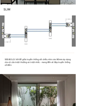
SLIM
S55 BOLD: Với đố giữa truyền thống với chiều nhìn vào 90mm áp dụng
cho cả cửa trượt thường và trượt nhấc - mang đến vẻ đẹp truyền thống
cổ điển