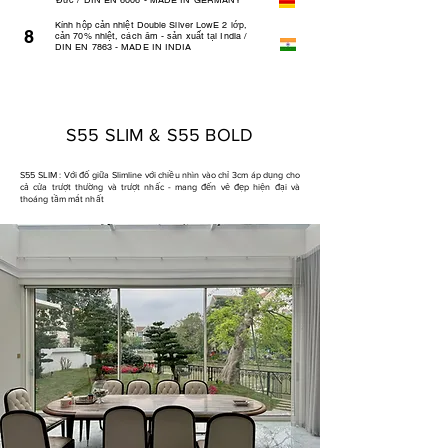
Đức / DIN EN 6006 - MADE IN GERMANY
Kính hộp cản nhiệt Double Silver LowE 2 lớp,
8
cản 70% nhiệt, cách âm - sản xuất tại India /
DIN EN 7863 - MADE IN INDIA
S55 SLIM & S55 BOLD
S55 SLIM : Với đố giữa Slimline với chiều nhìn vào chỉ 3cm áp dụng cho
cả cửa trượt thường và trượt nhấc - mang đến vẻ đẹp hiện đại và
thoáng tầm mắt nhất