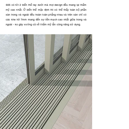
S55 có tới 2 biến thể ray dưới mà mọi design đều mang lại thẩm
mỹ cao nhất. Ở biến thể mặc định thì có thể thấy toàn bộ phần
sàn trong và ngoài đều hoàn toàn phẳng nhau và trên sàn chỉ có
các khe hở 7mm mang đến sự liền mạch cao nhất giữa trong và
ngoài - ko gây vướng cả về thẩm mỹ lẫn công năng sử dụng.