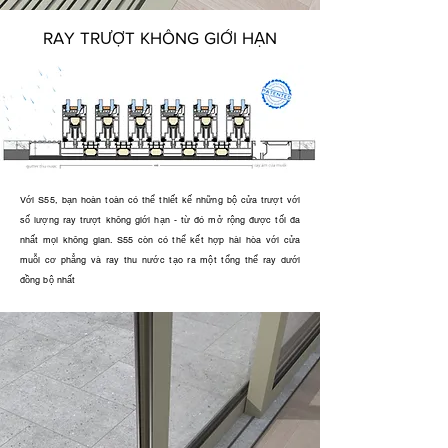
RAY TRƯỢT KHÔNG GIỚI HẠN
Với S55, bạn hoàn toàn có thể thiết kế những bộ cửa trượt với
số lượng ray trượt không giới hạn - từ đó mở rộng được tối đa
nhất mọi không gian. S55 còn có thể kết hợp hài hòa với cửa
muỗi cơ phẳng và ray thu nước tạo ra một tổng thể ray dưới
đồng bộ nhất