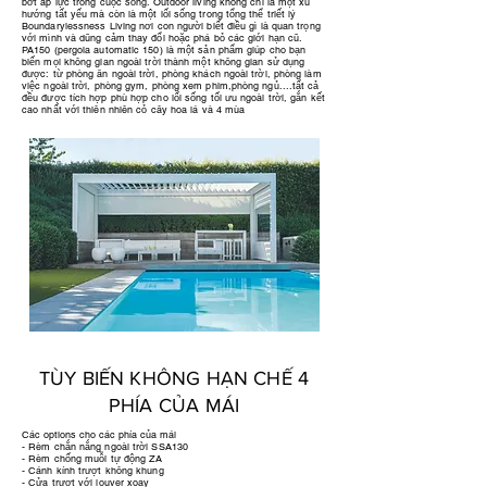
bớt áp lực trong cuộc sống. Outdoor living không chỉ là một xu
hướng tất yếu mà còn là một lối sống trong tổng thể triết lý
Boundarylessness Living nơi con người biết điều gì là quan trọng
với mình và dũng cảm thay đổi hoặc phá bỏ các giới hạn cũ.
PA150 (pergola automatic 150) là một sản phẩm giúp cho bạn
biến mọi không gian ngoài trời thành một không gian sử dụng
được: từ phòng ăn ngoài trời, phòng khách ngoài trời, phòng làm
việc ngoài trời, phòng gym, phòng xem phim,phòng ngủ....tất cả
đều được tích hợp phù hợp cho lối sống tối ưu ngoài trời, gắn kết
cao nhất với thiên nhiên cỏ cây hoa lá và 4 mùa
TÙY BIẾN KHÔNG HẠN CHẾ 4
PHÍA CỦA MÁI
Các options cho các phía của mái
- Rèm chắn nắng ngoài trời SSA130
- Rèm chống muỗi tự động ZA
- Cánh kính trượt không khung
- Cửa trượt với louver xoay