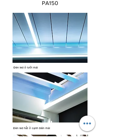
PA150
Đèn led ở lưỡi mái
Đèn led hắt ở cạnh biên mái