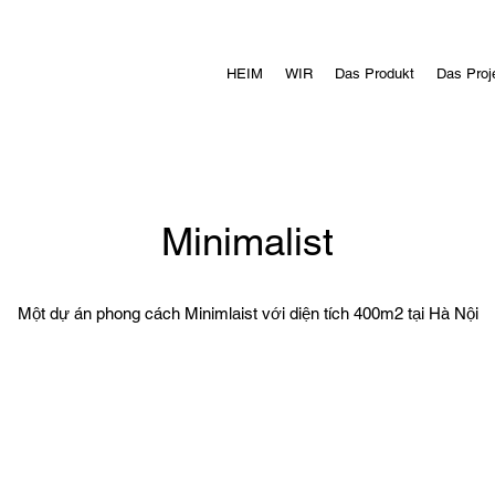
HEIM
WIR
Das Produkt
Das Proj
Minimalist
Một dự án phong cách Minimlaist với diện tích 400m2 tại Hà Nội