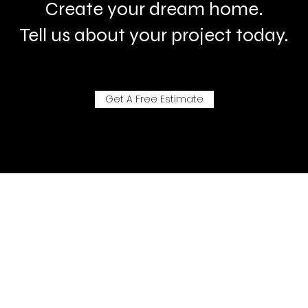
Create your dream home.
Tell us about your project today.
Get A Free Estimate
- Aluman Systemhaus-
"Mehr Handeln als Sprechen - keine laute Kommunikation - nur diejenigen,
die es wirklich brauchen, sollen es wissen."